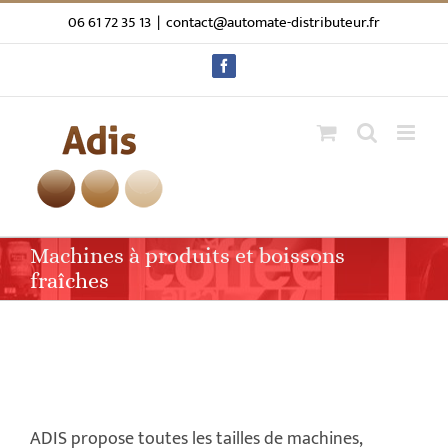
Passer
06 61 72 35 13
|
contact@automate-distributeur.fr
au
contenu
Facebook
Machines à produits et boissons
fraîches
ADIS propose toutes les tailles de machines,