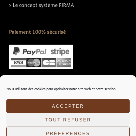
Le concept système FIRMA
Paiement 100% sécurisé
Nous suivre sur :
Nous utilisons des cookies pour optimiser notre site web et notre service.
ACCEPTER
TOUT REFUSER
PRÉFÉRENCES