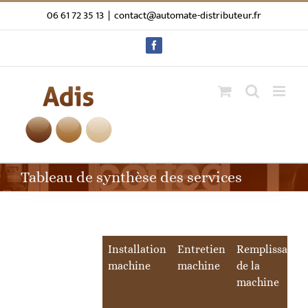
Passer
06 61 72 35 13
|
contact@automate-distributeur.fr
au
contenu
Facebook
Tableau de synthèse des services
Installation
Entretien
Remplissage
machine
machine
de la
machine