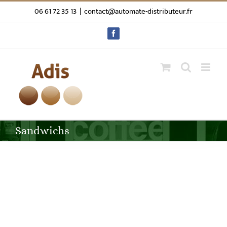
Passer
06 61 72 35 13
|
contact@automate-distributeur.fr
au
contenu
Facebook
Sandwichs