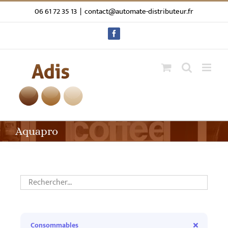
Passer
06 61 72 35 13
|
contact@automate-distributeur.fr
au
contenu
Facebook
Aquapro
Consommables