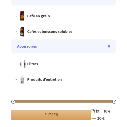
Café en grain
Cafés et boissons solubles
Accessoires
Filtres
Produits d'entretien
Prix :
10 €
FILTRER
Prix
Prix
—
20 €
min
max