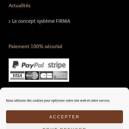
Actualités
Le concept système FIRMA
Paiement 100% sécurisé
Nous suivre sur :
Nous utilisons des cookies pour optimiser notre site web et notre service.
ACCEPTER