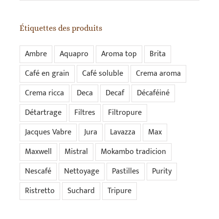
Étiquettes des produits
Ambre
Aquapro
Aroma top
Brita
Café en grain
Café soluble
Crema aroma
Crema ricca
Deca
Decaf
Décaféiné
Détartrage
Filtres
Filtropure
Jacques Vabre
Jura
Lavazza
Max
Maxwell
Mistral
Mokambo tradicion
Nescafé
Nettoyage
Pastilles
Purity
Ristretto
Suchard
Tripure