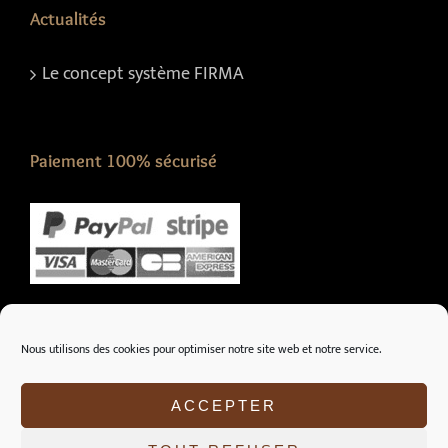
Actualités
Le concept système FIRMA
Paiement 100% sécurisé
Nous suivre sur :
Nous utilisons des cookies pour optimiser notre site web et notre service.
ACCEPTER