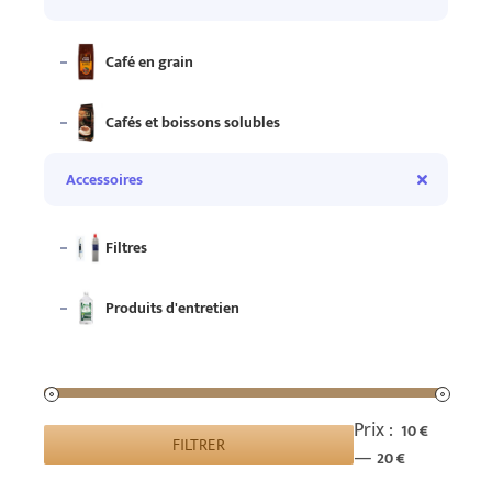
Café en grain
Cafés et boissons solubles
Accessoires
Filtres
Produits d'entretien
Prix :
10 €
FILTRER
Prix
Prix
—
20 €
min
max