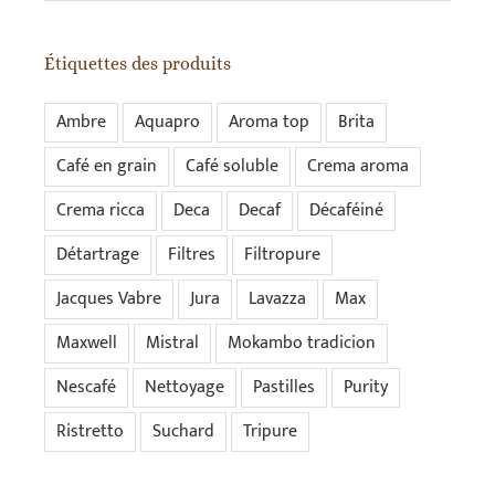
Étiquettes des produits
Ambre
Aquapro
Aroma top
Brita
Café en grain
Café soluble
Crema aroma
Crema ricca
Deca
Decaf
Décaféiné
Détartrage
Filtres
Filtropure
Jacques Vabre
Jura
Lavazza
Max
Maxwell
Mistral
Mokambo tradicion
Nescafé
Nettoyage
Pastilles
Purity
Ristretto
Suchard
Tripure