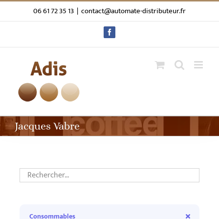
Passer
06 61 72 35 13
|
contact@automate-distributeur.fr
au
contenu
Facebook
Jacques Vabre
Consommables